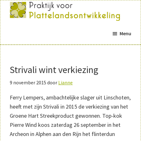
Door
Spring
naar
naar
de
de
Praktijk
Praktijk
Platteland
hoofd
eerste
Menu
voor
inhoud
sidebar
plattelandsontwikkeling
Strivali wint verkiezing
9 november 2015
door
Lianne
Ferry Lempers, ambachtelijke slager uit Linschoten,
heeft met zijn Strivali in 2015 de verkiezing van het
Groene Hart Streekproduct gewonnen. Top-kok
Pierre Wind koos zaterdag 26 september in het
Archeon in Alphen aan den Rijn het flinterdun