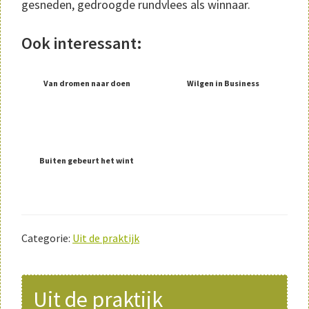
gesneden, gedroogde rundvlees als winnaar.
Ook interessant:
Van dromen naar doen
Wilgen in Business
Buiten gebeurt het wint
Categorie:
Uit de praktijk
Primaire
Uit de praktijk