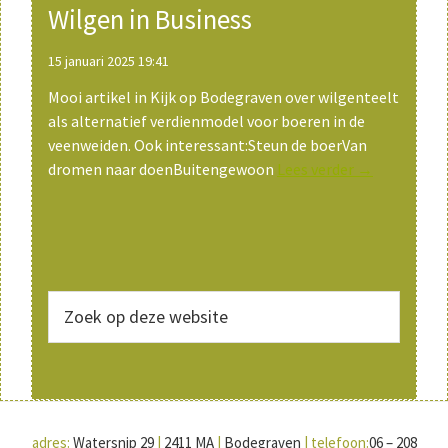
Wilgen in Business
15 januari 2025 19:41
Mooi artikel in Kijk op Bodegraven over wilgenteelt
als alternatief verdienmodel voor boeren in de
veenweiden. Ook interessant:Steun de boerVan
dromen naar doenBuitengewoon
Lees verder →
Zoek
op
deze
website
adres:
Watersnip 29
|
2411 MA
|
Bodegraven
|
telefoon:
06 – 208