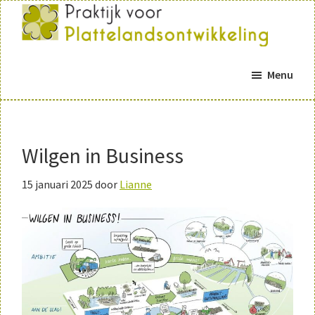
Door
Spring
naar
naar
de
de
Praktijk
Praktijk
Platteland
hoofd
eerste
Menu
voor
inhoud
sidebar
plattelandsontwikkeling
Wilgen in Business
15 januari 2025
door
Lianne