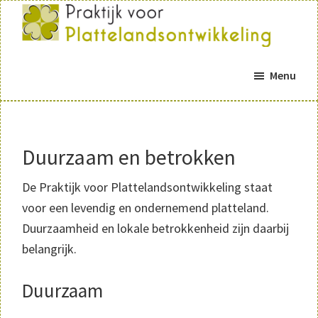
Door
Spring
naar
naar
de
de
Praktijk
Praktijk
Platteland
hoofd
eerste
Menu
voor
inhoud
sidebar
plattelandsontwikkeling
Duurzaam en betrokken
De Praktijk voor Plattelandsontwikkeling staat
voor een levendig en ondernemend platteland.
Duurzaamheid en lokale betrokkenheid zijn daarbij
belangrijk.
Duurzaam